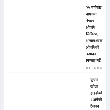
२५ वर्षपछि
नाफामा
नेपाल
औषधि
लिमिटेड,
अत्यावश्यक
औषधिको
उत्पादन
विस्तार गर्दै
साउन २१, २०८३
घुन्सा
खोला
हाइड्रोको
८ अर्बको
ठेक्का