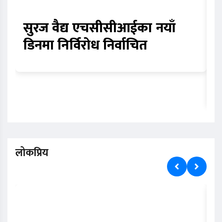
सुरज वैद्य एचसीसीआईका नयाँ
ए
डिनमा निर्विरोध निर्वाचित
म
च
त
लोकप्रिय