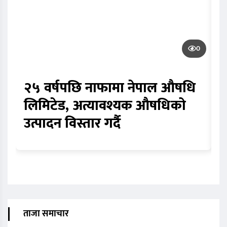
0
२५ वर्षपछि नाफामा नेपाल औषधि
घ
लिमिटेड, अत्यावश्यक औषधिको
ठ
उत्पादन विस्तार गर्दै
व
ताजा समाचार