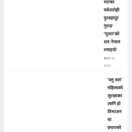
भएका
पर्वतारोही
पुरबहादुर
गुरुङ
‘युक्ता’को
शव नेपाल
ल्याइयो
साउन २१,
२०८३
‘ब्लु बस’
महिलाको
सुरक्षाका
लागि हो
विभाजन
वा
प्रचारको