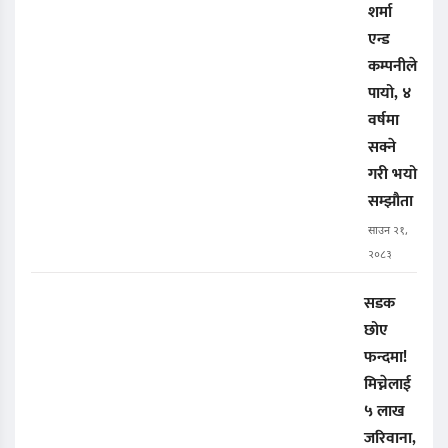
शर्मा
एन्ड
कम्पनीले
पायो, ४
वर्षमा
सक्ने
गरी भयो
सम्झौता
साउन २१,
२०८३
सडक
छोए
फन्दमा!
मिच्नेलाई
५ लाख
जरिवाना,