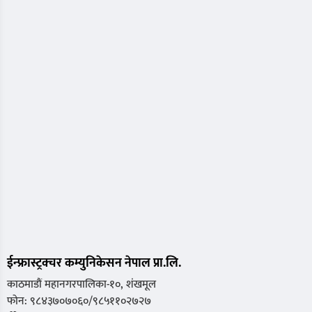
ईन्फ्रास्ट्रक्चर कम्युनिकेसन नेपाल प्रा.लि.
काठमाडौं महानगरपालिका-१०, शंखमूल
फोन: ९८४३७०७०६०/९८५११०२७२७