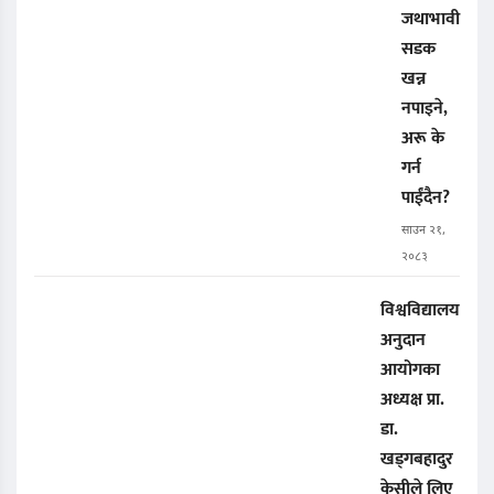
जथाभावी
सडक
खन्न
नपाइने,
अरू के
गर्न
पाईंदैन?
साउन २१,
२०८३
विश्वविद्यालय
अनुदान
आयोगका
अध्यक्ष प्रा.
डा.
खड्गबहादुर
केसीले लिए