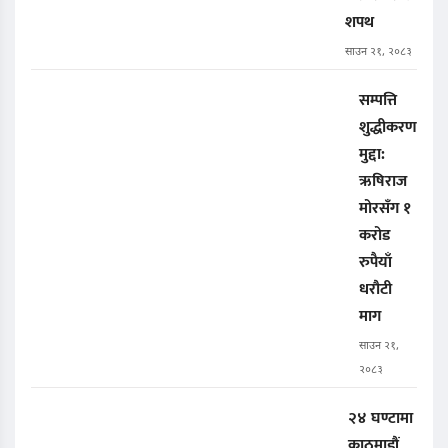
शपथ
साउन २१, २०८३
सम्पत्ति
शुद्धीकरण
मुद्दा:
ऋषिराज
मोरसँग १
करोड
रुपैयाँ
धरौटी
माग
साउन २१,
२०८३
२४ घण्टामा
काठमाडौं