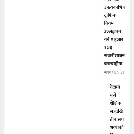
उपत्यकाभित्र
ट्राफिक
नियम
उल्लङ्घन
गर्ने १ हजार
१७३
सवारीसाधन
कारबाहीमा
साउन २१, २०८३
गेटामा
यसै
शैक्षिक
सत्रदेखि
तीन सय
शय्याको