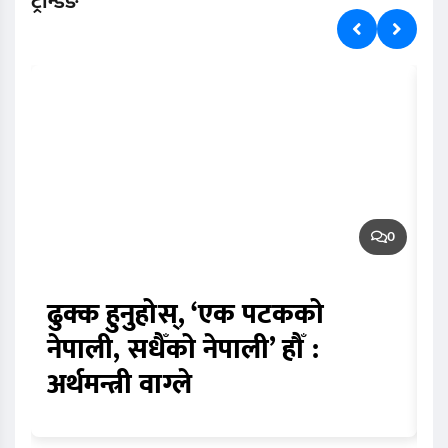
ट्रेन्डिङ
0
ढुक्क हुनुहोस्, ‘एक पटकको
न
नेपाली, सधैँको नेपाली’ हौँ :
प
अर्थमन्त्री वाग्ले
स