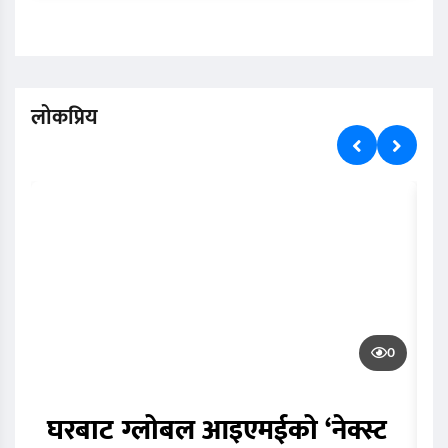
लोकप्रिय
0
घरबाट ग्लोबल आइएमईको ‘नेक्स्ट
स