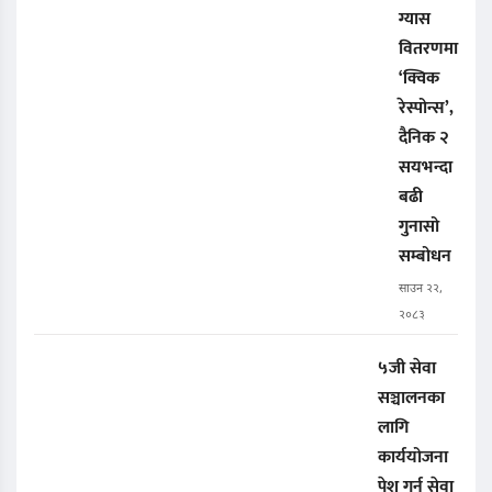
ग्यास
वितरणमा
‘क्विक
रेस्पोन्स’,
दैनिक २
सयभन्दा
बढी
गुनासो
सम्बोधन
साउन २२,
२०८३
५जी सेवा
सञ्चालनका
लागि
कार्ययोजना
पेश गर्न सेवा