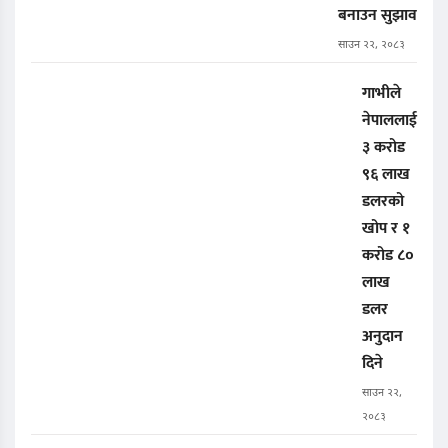
बनाउन सुझाव
साउन २२, २०८३
गाभीले
नेपाललाई
३ करोड
९६ लाख
डलरको
खोप र १
करोड ८०
लाख
डलर
अनुदान
दिने
साउन २२,
२०८३