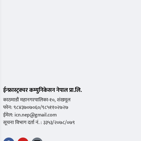
ईन्फ्रास्ट्रक्चर कम्युनिकेसन नेपाल प्रा.लि.
काठमाडौं महानगरपालिका-१०, शंखमूल
फोन: ९८४३७०७०६०/९८५११०२७२७
ईमेल: icn.nep@gmail.com
सूचना विभाग दर्ता नं. : ३३५३/२०७८/०७९