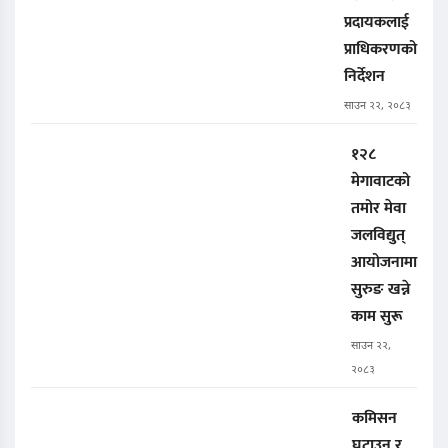
प्रदायकलाई
प्राधिकरणको
निर्देशन
साउन २२, २०८३
१२८
मेगावाटको
तमोर मेवा
जलविद्युत्
आयोजनामा
सुरुङ खन्ने
काम सुरू
साउन २२,
२०८३
कमिसन
घटाउन र