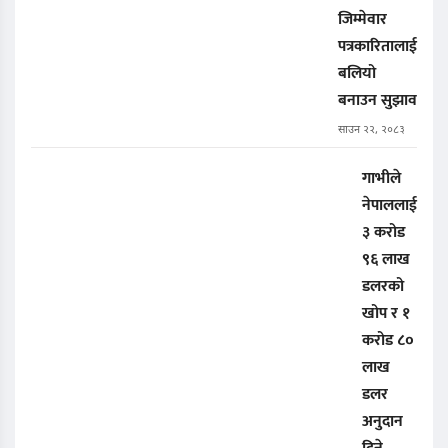
जिम्मेवार
पत्रकारितालाई
बलियो
बनाउन सुझाव
साउन २२, २०८३
गाभीले
नेपाललाई
३ करोड
९६ लाख
डलरको
खोप र १
करोड ८०
लाख
डलर
अनुदान