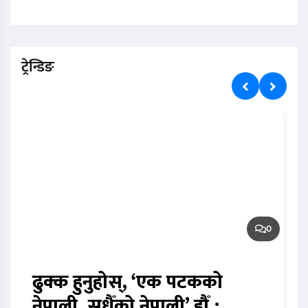
ट्रेन्डिङ
0
ढुक्क हुनुहोस्, ‘एक पटकको
न
नेपाली, सधैँको नेपाली’ हौँ :
प