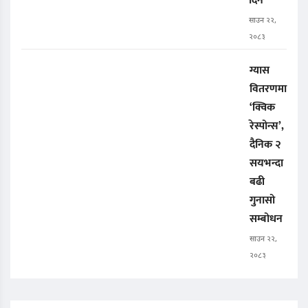
दिने
साउन २२,
२०८३
ग्यास
वितरणमा
‘क्विक
रेस्पोन्स’,
दैनिक २
सयभन्दा
बढी
गुनासो
सम्बोधन
साउन २२,
२०८३