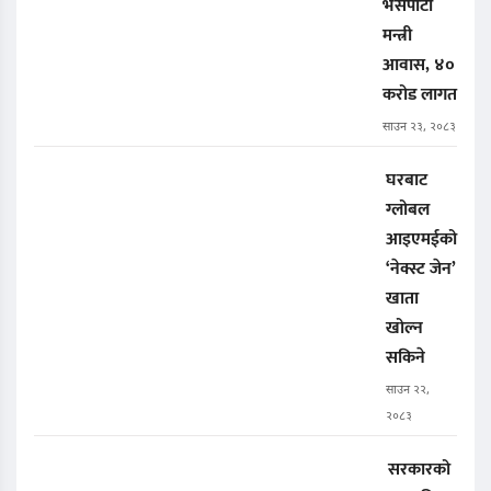
भैँसेपाटी
मन्त्री
आवास, ४०
करोड लागत
साउन २३, २०८३
घरबाट
ग्लोबल
आइएमईको
‘नेक्स्ट जेन’
खाता
खोल्न
सकिने
साउन २२,
२०८३
सरकारको