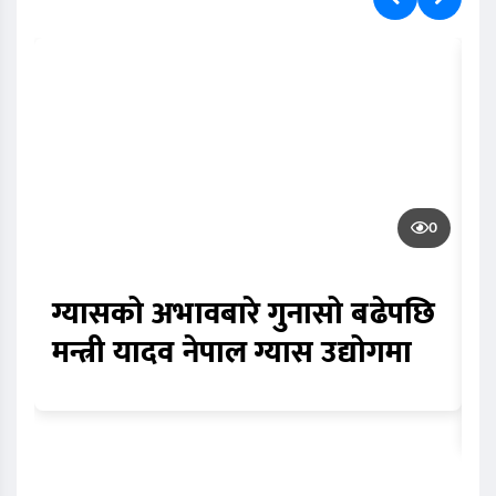
0
ग्यासको अभावबारे गुनासो बढेपछि
क
मन्त्री यादव नेपाल ग्यास उद्योगमा
भ
स