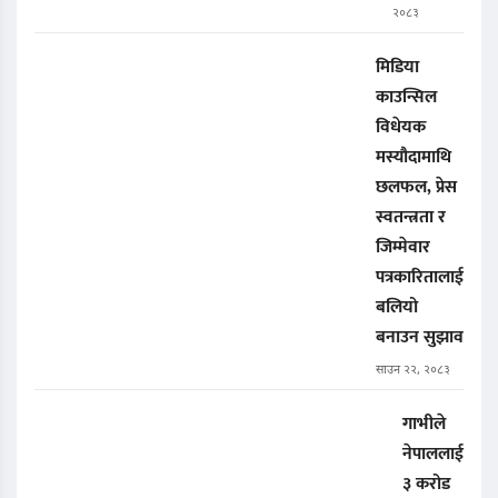
२०८३
मिडिया
काउन्सिल
विधेयक
मस्यौदामाथि
छलफल, प्रेस
स्वतन्त्रता र
जिम्मेवार
पत्रकारितालाई
बलियो
बनाउन सुझाव
साउन २२, २०८३
गाभीले
नेपाललाई
३ करोड