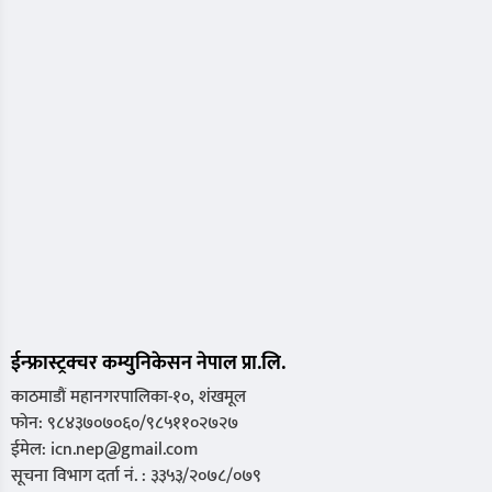
ईन्फ्रास्ट्रक्चर कम्युनिकेसन नेपाल प्रा.लि.
काठमाडौं महानगरपालिका-१०, शंखमूल
फोन: ९८४३७०७०६०/९८५११०२७२७
ईमेल: icn.nep@gmail.com
सूचना विभाग दर्ता नं. : ३३५३/२०७८/०७९