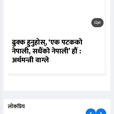
0
ढुक्क हुनुहोस्, ‘एक पटकको
न
नेपाली, सधैँको नेपाली’ हौँ :
प
अर्थमन्त्री वाग्ले
स
लोकप्रिय