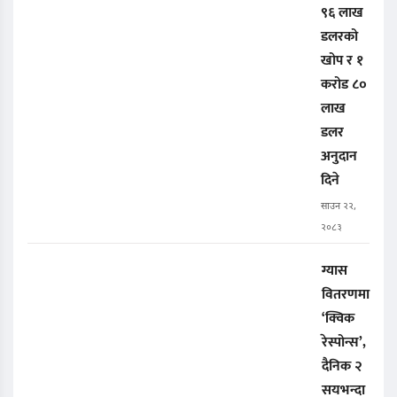
९६ लाख
डलरको
खोप र १
करोड ८०
लाख
डलर
अनुदान
दिने
साउन २२,
२०८३
ग्यास
वितरणमा
‘क्विक
रेस्पोन्स’,
दैनिक २
सयभन्दा