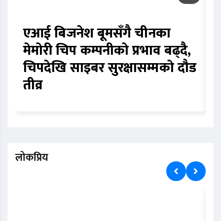
एआई बिजनेश बूमसँगै चीनका
म
मेमोरी चिप कम्पनीको प्रभाव बढ्दै,
र
चिपदेखि साइबर सुरक्षासम्मको दौड
आ
तीव्र
ब
लोकप्रिय