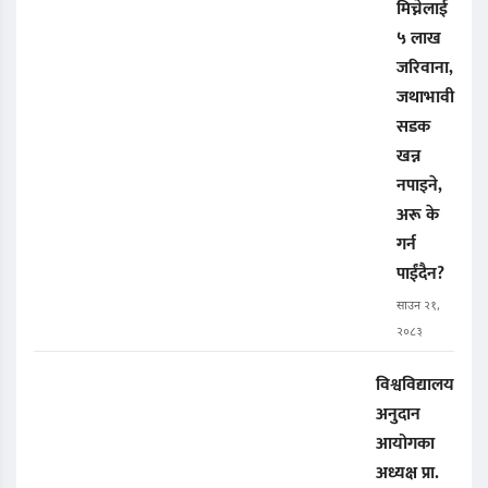
मिच्नेलाई
५ लाख
जरिवाना,
जथाभावी
सडक
खन्न
नपाइने,
अरू के
गर्न
पाईंदैन?
साउन २१,
२०८३
विश्वविद्यालय
अनुदान
आयोगका
अध्यक्ष प्रा.