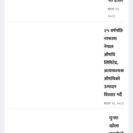
५० हजार
साउन २२,
२०८३
२५ वर्षपछि
नाफामा
नेपाल
औषधि
लिमिटेड,
अत्यावश्यक
औषधिको
उत्पादन
विस्तार गर्दै
साउन २१, २०८३
घुन्सा
खोला