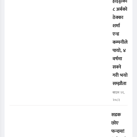
हाइड्रोको
८ अर्बको
ठेक्का
शर्मा
एन्ड
कम्पनीले
पायो, ४
वर्षमा
सक्ने
गरी भयो
सम्झौता
साउन २१,
२०८३
सडक
छोए
फन्दमा!