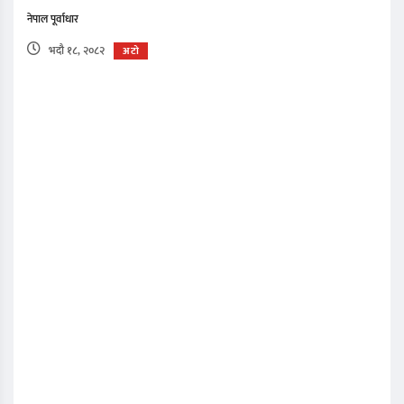
नेपाल पूर्वाधार
भदौ १८, २०८२
अटो