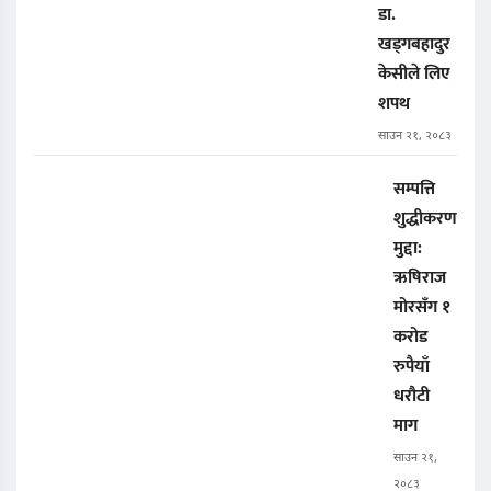
डा.
खड्गबहादुर
केसीले लिए
शपथ
साउन २१, २०८३
सम्पत्ति
शुद्धीकरण
मुद्दा:
ऋषिराज
मोरसँग १
करोड
रुपैयाँ
धरौटी
माग
साउन २१,
२०८३