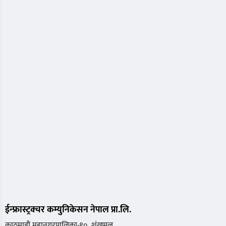
ईन्फ्रास्ट्रक्चर कम्युनिकेसन नेपाल प्रा.लि.
काठमाडौं महानगरपालिका-१०, शंखमूल