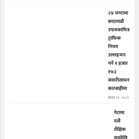
२४ घण्टामा
काठमाडौं
उपत्यकाभित्र
ट्राफिक
नियम
उल्लङ्घन
गर्ने १ हजार
१७३
सवारीसाधन
कारबाहीमा
साउन २१, २०८३
गेटामा
यसै
शैक्षिक
सत्रदेखि