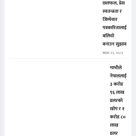
छलफल, प्रेस
स्वतन्त्रता र
जिम्मेवार
पत्रकारितालाई
बलियो
बनाउन सुझाव
साउन २२, २०८३
गाभीले
नेपाललाई
३ करोड
९६ लाख
डलरको
खोप र १
करोड ८०
लाख
डलर