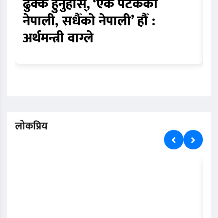
ढुक्क हुनुहोस्, ‘एक पटकको
न
नेपाली, सधैँको नेपाली’ हौँ :
प
अर्थमन्त्री वाग्ले
स
लोकप्रिय