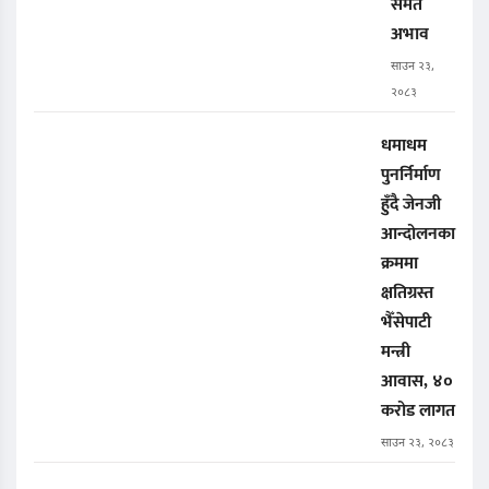
समेत
अभाव
साउन २३,
२०८३
धमाधम
पुनर्निर्माण
हुँदै जेनजी
आन्दोलनका
क्रममा
क्षतिग्रस्त
भैँसेपाटी
मन्त्री
आवास, ४०
करोड लागत
साउन २३, २०८३