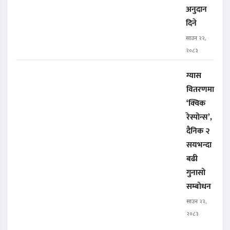
अनुदान
दिने
साउन २२,
२०८३
ग्यास
वितरणमा
‘क्विक
रेस्पोन्स’,
दैनिक २
सयभन्दा
बढी
गुनासो
सम्बोधन
साउन २२,
२०८३