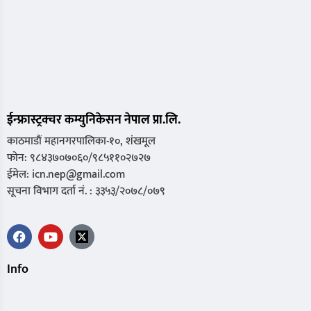
ईन्फ्रास्ट्रक्चर कम्युनिकेसन नेपाल प्रा.लि.
काठमाडौं महानगरपालिका-१०, शंखमूल
फोन: ९८४३७०७०६०/९८५११०२७२७
ईमेल: icn.nep@gmail.com
सूचना विभाग दर्ता नं. : ३३५३/२०७८/०७९
Info