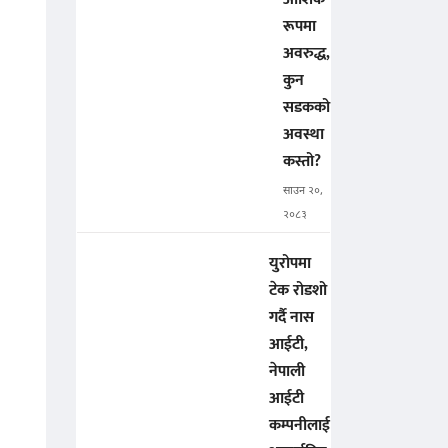
रूपमा
अवरुद्ध,
कुन
सडकको
अवस्था
कस्तो?
साउन २०,
२०८३
युरोपमा
टेक रोडशो
गर्दै नास
आईटी,
नेपाली
आईटी
कम्पनीलाई