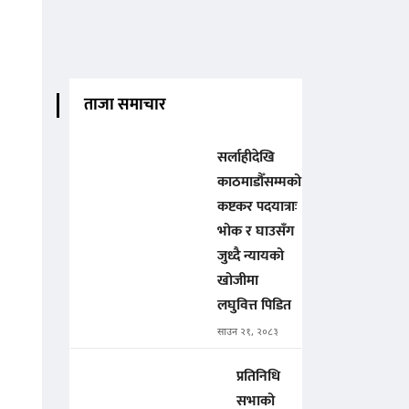
ताजा समाचार
सर्लाहीदेखि
काठमाडौँसम्मको
कष्टकर पदयात्राः
भोक र घाउसँग
जुध्दै न्यायको
खोजीमा
लघुवित्त पिडित
साउन २१, २०८३
प्रतिनिधि
सभाको