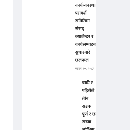
कार्यव्यवस्था
परामर्श
समितिमा
संसद्
क्यालेन्डर र
कार्यसम्पादन
सुधारबारे
छलफल
साउन २०, २०८३
बाढी र
पहिरोले
तीन
सडक
पूर्ण र छ
सडक
आंशिक