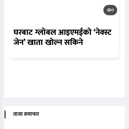
0
घरबाट ग्लोबल आइएमईको ‘नेक्स्ट
स
जेन’ खाता खोल्न सकिने
म
ताजा समाचार