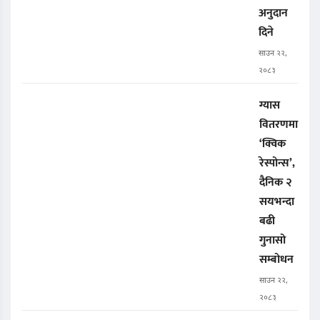
अनुदान
दिने
साउन २२,
२०८३
ग्यास
वितरणमा
‘क्विक
रेस्पोन्स’,
दैनिक २
सयभन्दा
बढी
गुनासो
सम्बोधन
साउन २२,
२०८३