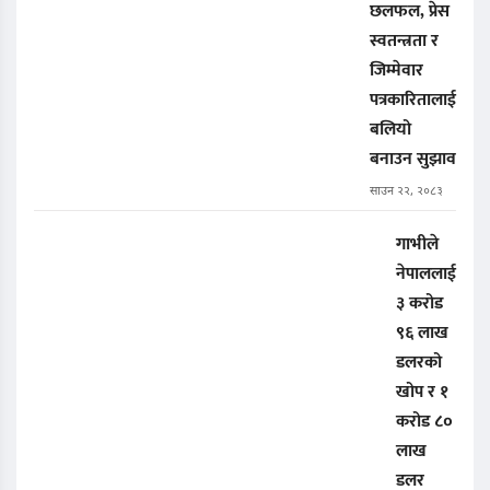
छलफल, प्रेस
स्वतन्त्रता र
जिम्मेवार
पत्रकारितालाई
बलियो
बनाउन सुझाव
साउन २२, २०८३
गाभीले
नेपाललाई
३ करोड
९६ लाख
डलरको
खोप र १
करोड ८०
लाख
डलर