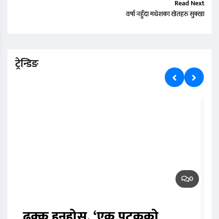
Read Next
वर्षा नहुँदा मधेशका खेतहरु सुक्खा
ट्रेन्डिङ
0
ढुक्क हुनुहोस्, ‘एक पटकको
न