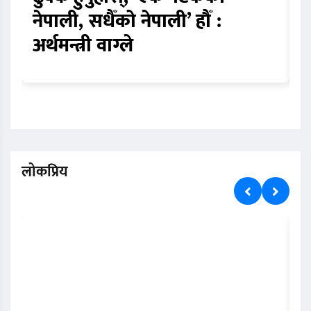
नेपाली, सधैँको नेपाली’ हौँ :
प
अर्थमन्त्री वाग्ले
स
लोकप्रिय