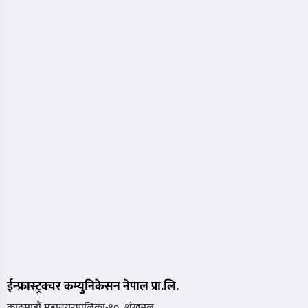
ईन्फ्रास्ट्रक्चर कम्युनिकेसन नेपाल प्रा.लि.
काठमाडौं महानगरपालिका-१०, शंखमूल