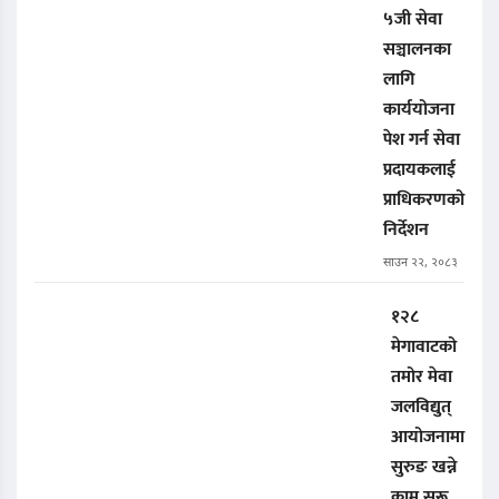
५जी सेवा
सञ्चालनका
लागि
कार्ययोजना
पेश गर्न सेवा
प्रदायकलाई
प्राधिकरणको
निर्देशन
साउन २२, २०८३
१२८
मेगावाटको
तमोर मेवा
जलविद्युत्
आयोजनामा
सुरुङ खन्ने
काम सुरू