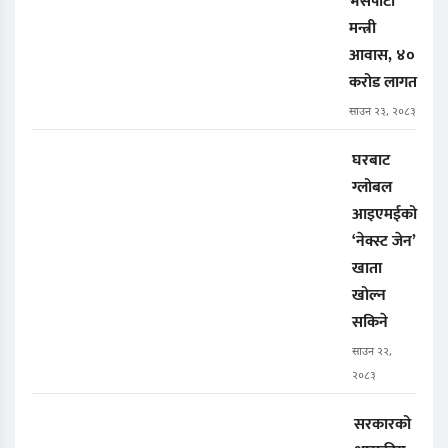
भैँसेपाटी
मन्त्री
आवास, ४०
करोड लागत
साउन २३, २०८३
घरबाट
ग्लोबल
आइएमईको
‘नेक्स्ट जेन’
खाता
खोल्न
सकिने
साउन २२,
२०८३
सरकारको