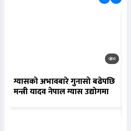
0
ग्यासको अभावबारे गुनासो बढेपछि
क
मन्त्री यादव नेपाल ग्यास उद्योगमा
भ
स