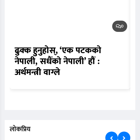
0
ढुक्क हुनुहोस्, ‘एक पटकको
न
नेपाली, सधैँको नेपाली’ हौँ :
प
अर्थमन्त्री वाग्ले
स
लोकप्रिय