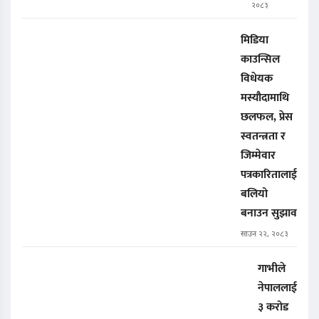
२०८३
मिडिया
काउन्सिल
विधेयक
मस्यौदामाथि
छलफल, प्रेस
स्वतन्त्रता र
जिम्मेवार
पत्रकारितालाई
बलियो
बनाउन सुझाव
साउन २२, २०८३
गाभीले
नेपाललाई
३ करोड