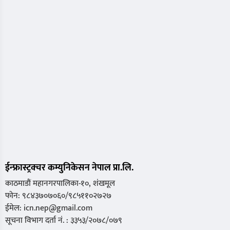
ईन्फ्रास्ट्रक्चर कम्युनिकेसन नेपाल प्रा.लि.
काठमाडौं महानगरपालिका-१०, शंखमूल
फोन: ९८४३७०७०६०/९८५११०२७२७
ईमेल: icn.nep@gmail.com
सूचना विभाग दर्ता नं. : ३३५३/२०७८/०७९