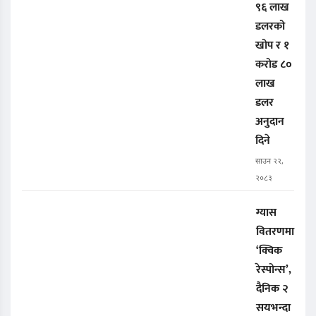
९६ लाख
डलरको
खोप र १
करोड ८०
लाख
डलर
अनुदान
दिने
साउन २२,
२०८३
ग्यास
वितरणमा
‘क्विक
रेस्पोन्स’,
दैनिक २
सयभन्दा