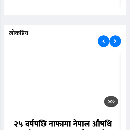
लोकप्रिय
0
२५ वर्षपछि नाफामा नेपाल औषधि
घ