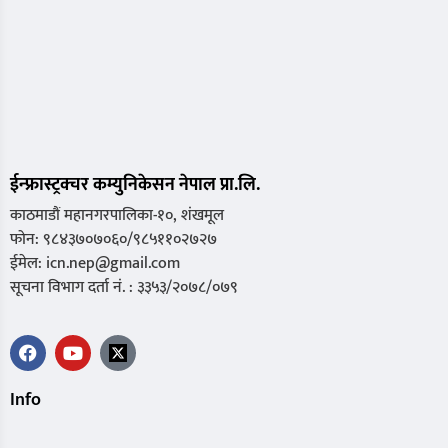
ईन्फ्रास्ट्रक्चर कम्युनिकेसन नेपाल प्रा.लि.
काठमाडौं महानगरपालिका-१०, शंखमूल
फोन: ९८४३७०७०६०/९८५११०२७२७
ईमेल: icn.nep@gmail.com
सूचना विभाग दर्ता नं. : ३३५३/२०७८/०७९
Info