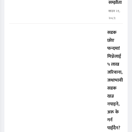
सम्झौता
साउन २१,
२०८३
सडक
छोए
फन्दमा!
मिच्नेलाई
५ लाख
जरिवाना,
जथाभावी
सडक
खन्न
नपाइने,
अरू के
गर्न
पाईंदैन?