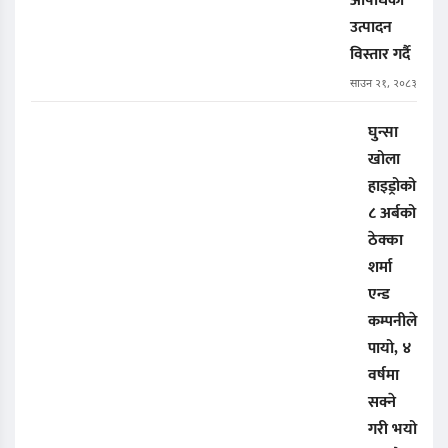
औषधिको
उत्पादन
विस्तार गर्दै
साउन २१, २०८३
घुन्सा
खोला
हाइड्रोको
८ अर्बको
ठेक्का
शर्मा
एन्ड
कम्पनीले
पायो, ४
वर्षमा
सक्ने
गरी भयो