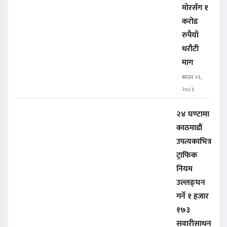
मोरसँग १
करोड
रुपैयाँ
धरौटी
माग
साउन २१,
२०८३
२४ घण्टामा
काठमाडौं
उपत्यकाभित्र
ट्राफिक
नियम
उल्लङ्घन
गर्ने १ हजार
१७३
सवारीसाधन