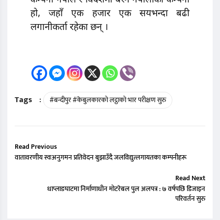
कम्पनी नेपाल र विदेशमा बस्ने नेपालीको कम्पनी
हो, जहाँ एक हजार एक सयभन्दा बढी
लगानीकर्ता रहेका छन् ।
Tags
:
#बन्दीपुर #केबुलकारको लट्ठाको भार परीक्षण सुरु
Read Previous
वातावरणीय स्वःअनुगमन प्रतिवेदन बुझाउँदै जलविद्युत्लगायतका कम्पनीहरू
Read Next
धाप्लाङघाटमा निर्माणाधीन मोटरेबल पुल अलपत्र : ७ वर्षपछि डिजाइन
परिवर्तन सुरु