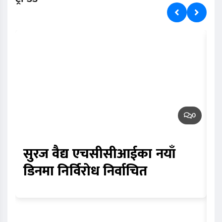
0
सुरज वैद्य एचसीसीआईका नयाँ
ए
डिनमा निर्विरोध निर्वाचित
म
च
त