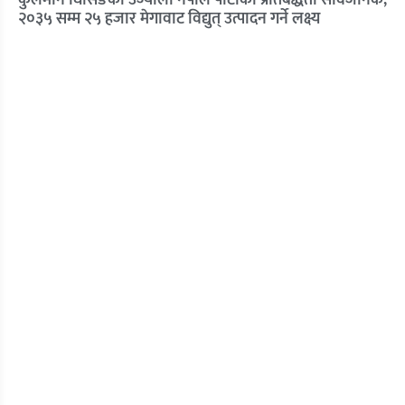
कुलमान घिसिङको उज्यालो नेपाल पार्टीको प्रतिबद्धता सार्वजनिक,
२०३५ सम्म २५ हजार मेगावाट विद्युत् उत्पादन गर्ने लक्ष्य