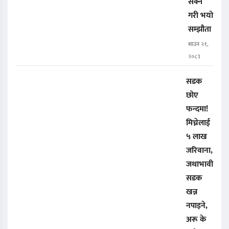
सक्ने
गरी भयो
सम्झौता
साउन २१,
२०८३
सडक
छोए
फन्दमा!
मिच्नेलाई
५ लाख
जरिवाना,
जथाभावी
सडक
खन्न
नपाइने,
अरू के