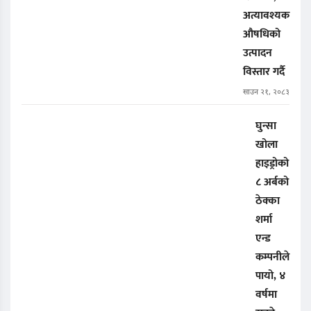
अत्यावश्यक
औषधिको
उत्पादन
विस्तार गर्दै
साउन २१, २०८३
घुन्सा
खोला
हाइड्रोको
८ अर्बको
ठेक्का
शर्मा
एन्ड
कम्पनीले
पायो, ४
वर्षमा