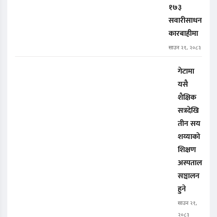
१७३
सवारीसाधन
कारबाहीमा
साउन २१, २०८३
गेटामा
यसै
शैक्षिक
सत्रदेखि
तीन सय
शय्याको
शिक्षण
अस्पताल
सञ्चालन
हुने
साउन २१,
२०८३