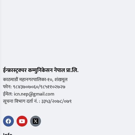
ईन्फ्रास्ट्रक्चर कम्युनिकेसन नेपाल प्रा.लि.
काठमाडौं महानगरपालिका-१०, शंखमूल
फोन: ९८४३७०७०६०/९८५११०२७२७
ईमेल: icn.nep@gmail.com
सूचना विभाग दर्ता नं. : ३३५३/२०७८/०७९