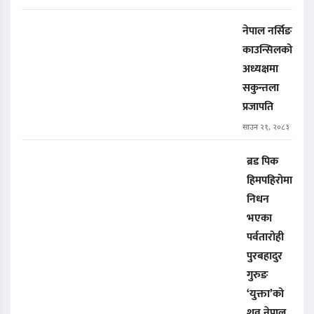
नेपाल नर्सिङ
काउन्सिलको
अध्यक्षमा
सकुन्तला
प्रजापति
साउन २१, २०८३
ब्रड पिक
हिमपहिरोमा
निधन
भएका
पर्वतारोही
पुरबहादुर
गुरुङ
‘युक्ता’को
शव नेपाल