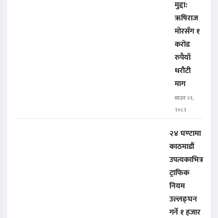
मुद्दा:
ऋषिराज
मोरसँग १
करोड
रुपैयाँ
धरौटी
माग
साउन २१,
२०८३
२४ घण्टामा
काठमाडौं
उपत्यकाभित्र
ट्राफिक
नियम
उल्लङ्घन
गर्ने १ हजार