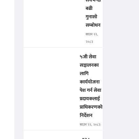
सयभन्दा
बढी
गुनासो
सम्बोधन
साउन २२,
२०८३
५जी सेवा
सञ्चालनका
लागि
कार्ययोजना
पेश गर्न सेवा
प्रदायकलाई
प्राधिकरणको
निर्देशन
साउन २२, २०८३