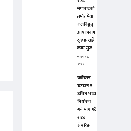
१२८
मेगावाटको
तमोर मेवा
जलविद्युत्
आयोजनामा
सुरुङ खन्ने
काम सुरू
साउन २२,
२०८३
कमिसन
घटाउन र
उचित भाडा
निर्धारण
गर्न माग गर्दै
राइड
सेयरिङ