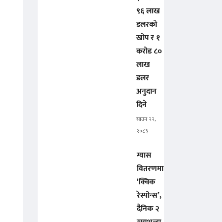
९६ लाख
डलरको
खोप र १
करोड ८०
लाख
डलर
अनुदान
दिने
साउन २२,
२०८३
ग्यास
वितरणमा
‘क्विक
रेस्पोन्स’,
दैनिक २