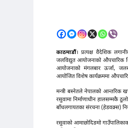
काठमाडौं
। प्रत्यक्ष वैदेशिक लगान
जलविद्युत आयाेजनाकाे औपचारिक शिल
आयाेजनाकाे मंगलबार ऊर्जा, जलस्र
आयाेजित विशेष कार्यक्रममा औपचारिक
मन्त्री बस्नेतले नेपालको आन्तरिक 
रसुवामा निर्माणाधीन हालसम्मकै ठू
बाँधलगायतका संरचना (हेडवक्र्स) निर्
रसुवाको आमाछोदिङमो गाउँपालिकाकाे