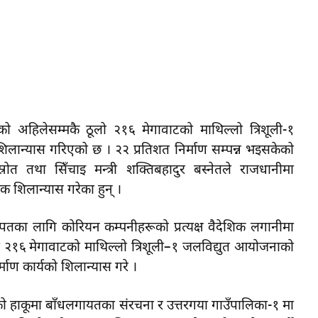
ीकाे अहिलेसम्मकै ठूलाे २१६ मेगावाटकाे माथिल्लाे त्रिशूली-१
ान्यास गरिएकाे छ । २२ प्रतिशत निर्माण सम्पन्न भइसकेकाे
ोत तथा सिँचाइ मन्त्री शक्तिबहादुर बस्नेतले राजधानीमा
 शिलान्यास गरेका हुन् ।
खपतका लागि कोरियन कम्पनीहरूको प्रत्यक्ष वैदेशिक लगानीमा
लो २१६ मेगावाटको माथिल्लो त्रिशूली–१ जलविद्युत आयोजनाको
माण कार्यको शिलान्यास गरे ।
 हाकूमा बाँधलगायतका संरचना र उत्तरगया गाउँपालिका-१ मा