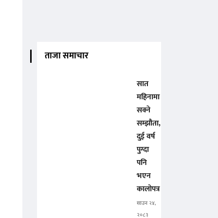
ताजा समाचार
सात
महिनामा
सक्ने
सम्झौता,
दुई वर्ष
पुग्दा
पनि
भएन
कालोपत्र
साउन २४,
२०८३