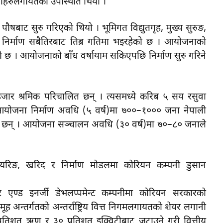
द्यमीहरुलगायतका उपस्थिति थियो ।
षबाट सुरु गरिएको थियो । भूमिगत विद्युतगृह, मुख्य सुरुङ,
ो निर्माण सबैतिरबाट तिब्र गतिमा भइरहेको छ । आयोजनाको
को छ । आयोजनाको बाँध वर्षायाम सकिएपछि निर्माण सुरु गरिने
ार श्रमिक परिचालित छन् । त्यसमध्ये करिब ५ सय रसुवा
। आयोजना निर्माण अवधि (५ वर्ष)मा ७००–१००० जना नेपाली
उने छन् । आयोजना सञ्चालन अवधि (३० वर्ष)मा ७०–८० जनाले
ियरिङ, खरिद र निर्माण मोडलमा कोरियन कम्पनी डुसान
र एण्ड इनर्जी डेभलप्पमेन्ट कम्पनीमा कोरियन सरकारको
मूह अन्तर्गतको अन्तर्राष्ट्रिय वित्त निगमलगायतको शेयर लगानी
तिशत ऋण र ३० प्रतिशत इक्विटीबाट जुटाउने गरी वित्तीय