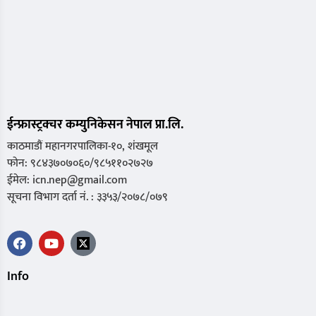
ईन्फ्रास्ट्रक्चर कम्युनिकेसन नेपाल प्रा.लि.
काठमाडौं महानगरपालिका-१०, शंखमूल
फोन: ९८४३७०७०६०/९८५११०२७२७
ईमेल: icn.nep@gmail.com
सूचना विभाग दर्ता नं. : ३३५३/२०७८/०७९
Info