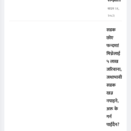
सम्झौता
साउन २१,
२०८३
सडक
छोए
फन्दमा!
मिच्नेलाई
५ लाख
जरिवाना,
जथाभावी
सडक
खन्न
नपाइने,
अरू के
गर्न
पाईंदैन?