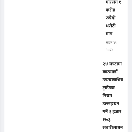
मोरसँग १
करोड
रुपैयाँ
धरौटी
माग
साउन २१,
२०८३
२४ घण्टामा
काठमाडौं
उपत्यकाभित्र
ट्राफिक
नियम
उल्लङ्घन
गर्ने १ हजार
१७३
सवारीसाधन