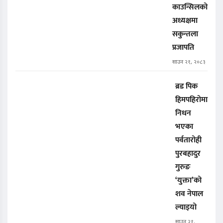
काउन्सिलको
अध्यक्षमा
सकुन्तला
प्रजापति
साउन २१, २०८३
ब्रड पिक
हिमपहिरोमा
निधन
भएका
पर्वतारोही
पुरबहादुर
गुरुङ
‘युक्ता’को
शव नेपाल
ल्याइयो
साउन २१,