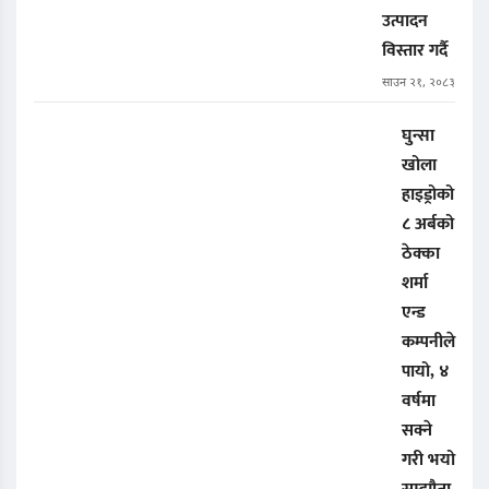
उत्पादन
विस्तार गर्दै
साउन २१, २०८३
घुन्सा
खोला
हाइड्रोको
८ अर्बको
ठेक्का
शर्मा
एन्ड
कम्पनीले
पायो, ४
वर्षमा
सक्ने
गरी भयो