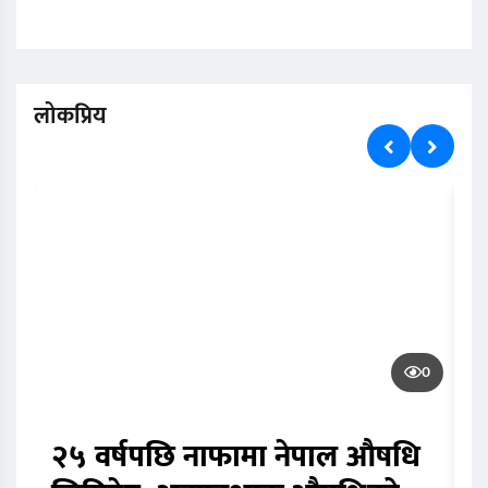
लोकप्रिय
0
२५ वर्षपछि नाफामा नेपाल औषधि
घ