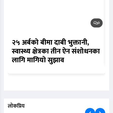
0
२५ अर्बको बीमा दाबी भुक्तानी,
स
स्वास्थ्य क्षेत्रका तीन ऐन संशोधनका
म
लागि मागियो सुझाव
लोकप्रिय