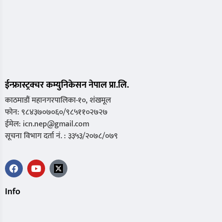
ईन्फ्रास्ट्रक्चर कम्युनिकेसन नेपाल प्रा.लि.
काठमाडौं महानगरपालिका-१०, शंखमूल
फोन: ९८४३७०७०६०/९८५११०२७२७
ईमेल: icn.nep@gmail.com
सूचना विभाग दर्ता नं. : ३३५३/२०७८/०७९
Info