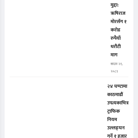
मुद्दा:
ऋषिराज
मोरसँग १
करोड
रुपैयाँ
धरौटी
माग
साउन २१,
२०८३
२४ घण्टामा
काठमाडौं
उपत्यकाभित्र
ट्राफिक
नियम
उल्लङ्घन
गर्ने १ हजार