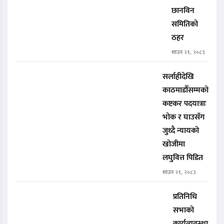
छानविन
समितिको
ठहर
साउन २१, २०८३
सर्लाहीदेखि
काठमाडौँसम्मको
कष्टकर पदयात्राः
भोक र घाउसँग
जुध्दै न्यायको
खोजीमा
लघुवित्त पिडित
साउन २१, २०८३
प्रतिनिधि
सभाको
कार्यव्यवस्था