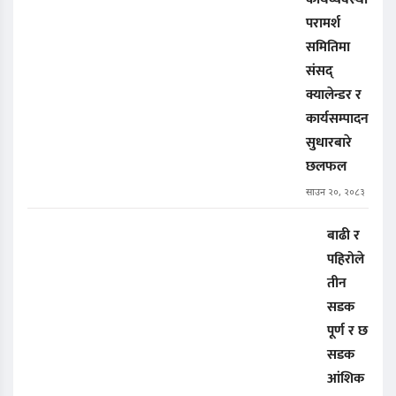
परामर्श
समितिमा
संसद्
क्यालेन्डर र
कार्यसम्पादन
सुधारबारे
छलफल
साउन २०, २०८३
बाढी र
पहिरोले
तीन
सडक
पूर्ण र छ
सडक
आंशिक