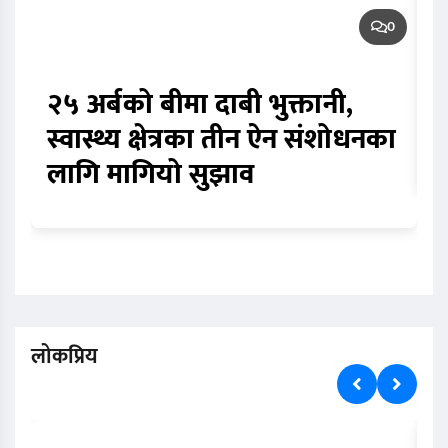
0
२५ अर्बको बीमा दाबी भुक्तानी,
स
स्वास्थ्य क्षेत्रका तीन ऐन संशोधनका
म
लागि मागियो सुझाव
लोकप्रिय