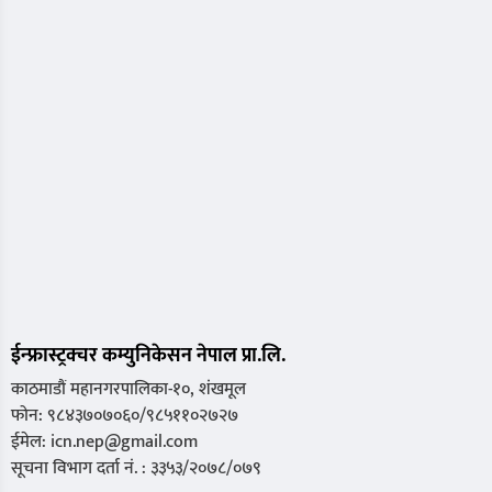
ईन्फ्रास्ट्रक्चर कम्युनिकेसन नेपाल प्रा.लि.
काठमाडौं महानगरपालिका-१०, शंखमूल
फोन: ९८४३७०७०६०/९८५११०२७२७
ईमेल: icn.nep@gmail.com
सूचना विभाग दर्ता नं. : ३३५३/२०७८/०७९