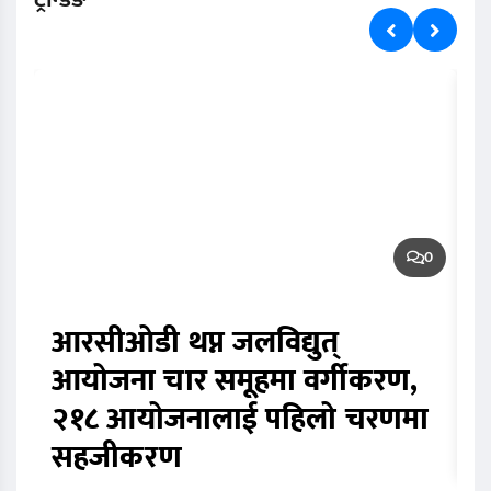
0
आरसीओडी थप्न जलविद्युत्
व
आयोजना चार समूहमा वर्गीकरण,
ब
२१८ आयोजनालाई पहिलो चरणमा
र
सहजीकरण