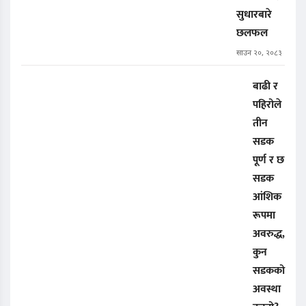
सुधारबारे
छलफल
साउन २०, २०८३
बाढी र
पहिरोले
तीन
सडक
पूर्ण र छ
सडक
आंशिक
रूपमा
अवरुद्ध,
कुन
सडकको
अवस्था