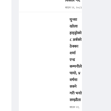
विस्तार गर्दै
साउन २१, २०८३
घुन्सा
खोला
हाइड्रोको
८ अर्बको
ठेक्का
शर्मा
एन्ड
कम्पनीले
पायो, ४
वर्षमा
सक्ने
गरी भयो
सम्झौता
साउन २१,