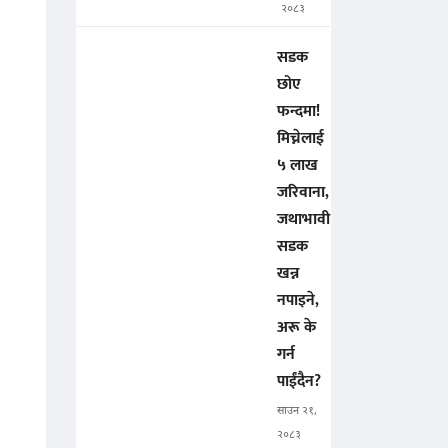
२०८३
सडक
छोए
फन्दमा!
मिच्नेलाई
५ लाख
जरिवाना,
जथाभावी
सडक
खन्न
नपाइने,
अरू के
गर्न
पाईंदैन?
साउन २१,
२०८३