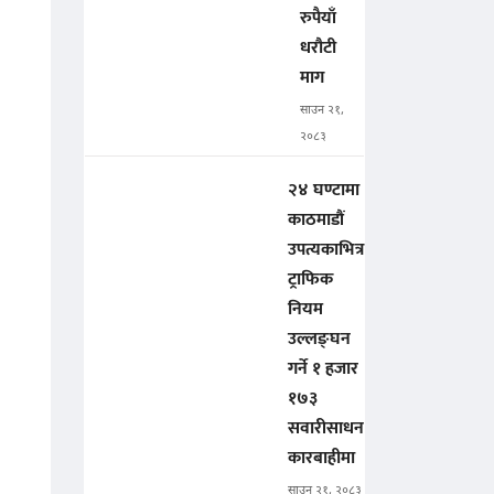
रुपैयाँ
धरौटी
माग
साउन २१,
२०८३
२४ घण्टामा
काठमाडौं
उपत्यकाभित्र
ट्राफिक
नियम
उल्लङ्घन
गर्ने १ हजार
१७३
सवारीसाधन
कारबाहीमा
साउन २१, २०८३