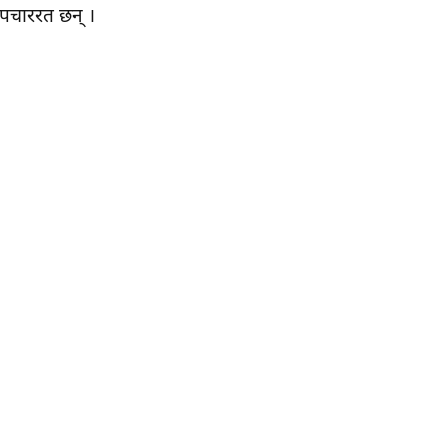
उपचाररत छन् ।