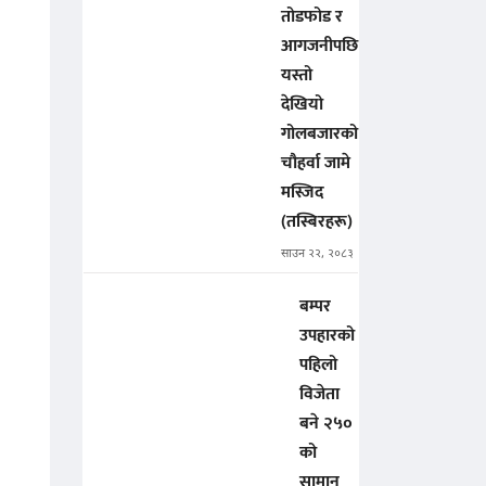
तोडफोड र
आगजनीपछि
यस्तो
देखियो
गोलबजारको
चौहर्वा जामे
मस्जिद
(तस्बिरहरू)
साउन २२, २०८३
बम्पर
उपहारको
पहिलो
विजेता
बने २५०
को
सामान