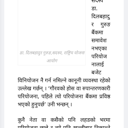
सदस्य
डा.
दिलबहादु
र गुरुङ
बैंकमा
समावेश
नभएका
डा. दिलबहादुर गुरुङ,सदस्य, राष्ट्रिय योजना
परियोज
आयोग
नालाई
बजेट
विनियोजन नै गर्न नमिल्ने कानूनी व्यवस्था रहेकाे
उल्लेख गर्छन् । ‘गौरवको होस वा रुपान्तरणकारी
परियोजना, पहिले त्यो परियोजना बैंकमा प्रविष्ठ
भएको हुनुपर्छ’ उनी भन्छन् ।
कुनै नेता वा कसैको पनि लहडको भरमा