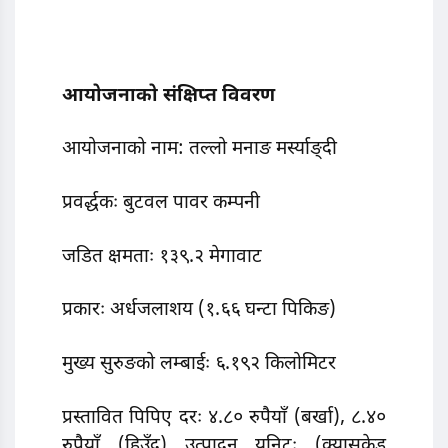
आयोजनाको संक्षिप्त विवरण
आयोजनाको नाम: तल्लो मनाङ मर्स्याङ्दी
प्रवर्द्धकः बुटवल पावर कम्पनी
जडित क्षमताः १३९.२ मेगावाट
प्रकारः अर्धजलाशय (१.६६ घन्टा पिकिङ)
मुख्य सुरुङको लम्बाईः ६.१९२ किलोमिटर
प्रस्तावित पिपिए दरः ४.८० रुपैयाँ (बर्खा), ८.४०
रुपैयाँ (हिउँद) उत्पादन युनिटः (क्यासकेड