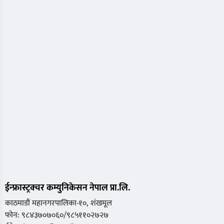
ईन्फ्रास्ट्रक्चर कम्युनिकेसन नेपाल प्रा.लि.
काठमाडौं महानगरपालिका-१०, शंखमूल
फोन: ९८४३७०७०६०/९८५११०२७२७