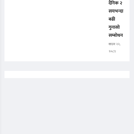
दैनिक २
सयभन्दा
बढी
गुनासो
सम्बोधन
साउन २२,
२०८३