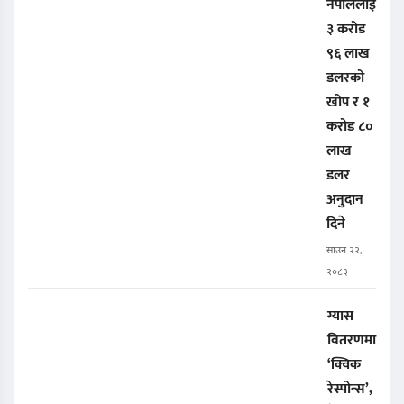
नेपाललाई
३ करोड
९६ लाख
डलरको
खोप र १
करोड ८०
लाख
डलर
अनुदान
दिने
साउन २२,
२०८३
ग्यास
वितरणमा
‘क्विक
रेस्पोन्स’,