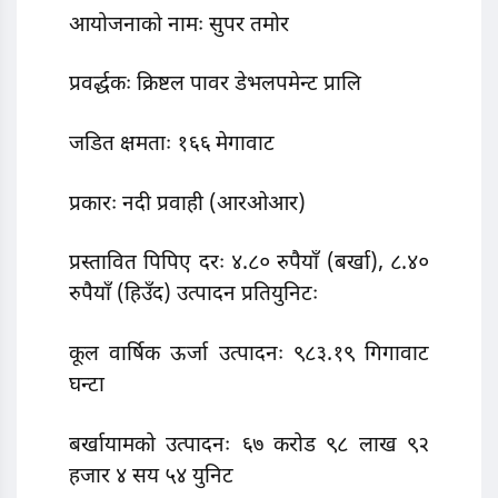
आयोजनाको नामः सुपर तमोर
प्रवर्द्धकः क्रिष्टल पावर डेभलपमेन्ट प्रालि
जडित क्षमताः १६६ मेगावाट
प्रकारः नदी प्रवाही (आरओआर)
प्रस्तावित पिपिए दरः ४.८० रुपैयाँ (बर्खा), ८.४०
रुपैयाँ (हिउँद) उत्पादन प्रतियुनिटः
कूल वार्षिक ऊर्जा उत्पादनः ९८३.१९ गिगावाट
घन्टा
बर्खायामको उत्पादनः ६७ करोड ९८ लाख ९२
हजार ४ सय ५४ युनिट