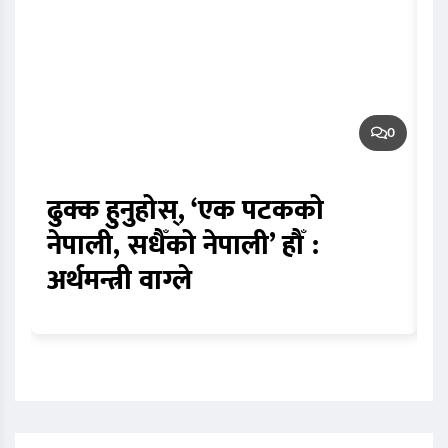
0
ढुक्क हुनुहोस्, ‘एक पटकको
न
नेपाली, सधैँको नेपाली’ हौँ :
प
अर्थमन्त्री वाग्ले
स