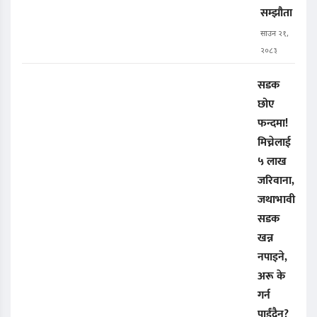
सम्झौता
साउन २१,
२०८३
सडक
छोए
फन्दमा!
मिच्नेलाई
५ लाख
जरिवाना,
जथाभावी
सडक
खन्न
नपाइने,
अरू के
गर्न
पाईंदैन?