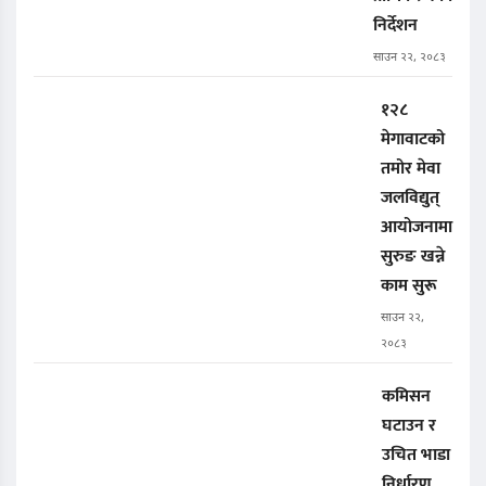
निर्देशन
साउन २२, २०८३
१२८
मेगावाटको
तमोर मेवा
जलविद्युत्
आयोजनामा
सुरुङ खन्ने
काम सुरू
साउन २२,
२०८३
कमिसन
घटाउन र
उचित भाडा
निर्धारण