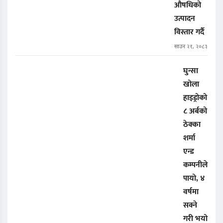
औषधिको
उत्पादन
विस्तार गर्दै
साउन २१, २०८३
घुन्सा
खोला
हाइड्रोको
८ अर्बको
ठेक्का
शर्मा
एन्ड
कम्पनीले
पायो, ४
वर्षमा
सक्ने
गरी भयो