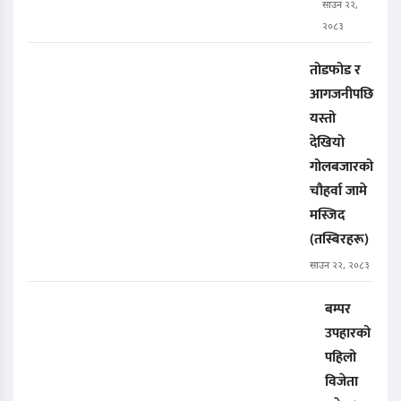
साउन २२,
२०८३
तोडफोड र
आगजनीपछि
यस्तो
देखियो
गोलबजारको
चौहर्वा जामे
मस्जिद
(तस्बिरहरू)
साउन २२, २०८३
बम्पर
उपहारको
पहिलो
विजेता