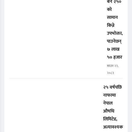
बने २५०
को
सामान
किन्ने
उपभोक्ता,
पाउनेछन्
७ लाख
५० हजार
साउन २२,
२०८३
२५ वर्षपछि
नाफामा
नेपाल
औषधि
लिमिटेड,
अत्यावश्यक