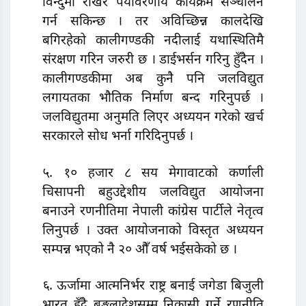
विन्दुमा राखेर पर्यावरणीय कार्यक्रम सञ्चालन
गर्न सकिन्छ । तर अविच्छिन्न कालदेखि
बगिरहेको कालीगण्डकी नदीलाई यथास्थितिमै
संरक्षण गरिन जरुरी छ । डाईभर्सन गरिनु हुँदैन ।
कालीगण्डकीमा अब कुनै पनि जलविद्युत
लगायतका भौतिक निर्माण बन्द गरिनुपर्छ ।
जलविद्युतमा अनुमति लिएर अध्ययन गरेको खर्च
सरकारले सोध भर्ना गरिदिनुपर्छ ।
५. १० हजार ८ सय मेगावाटको कर्णाली
चिसापनी बहुउद्देशीय जलविद्युत आयोजना
बनाउने रणनीतिमा नेपाली कांग्रेस पार्टीले नेतृत्व
लिनुपर्छ । उक्त आयोजनाको विस्तृत अध्ययन
सम्पन्न भएको नै २० औँ वर्ष भईसकेको छ ।
६. ऊर्जामा आत्मनिर्भर राष्ट्र बनाई जगेडा बिजुली
भारत हुँदै बङ्गलादेशसम्म निकासी गर्ने रणनीति