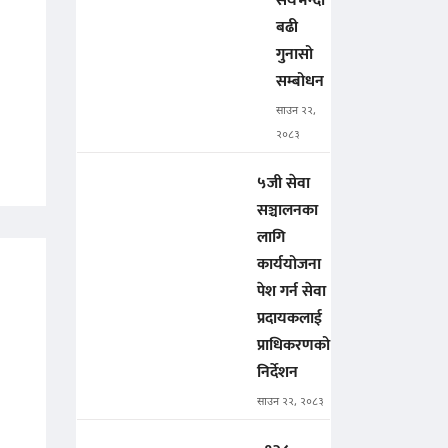
सयभन्दा
बढी
गुनासो
सम्बोधन
साउन २२,
२०८३
५जी सेवा
सञ्चालनका
लागि
कार्ययोजना
पेश गर्न सेवा
प्रदायकलाई
प्राधिकरणको
निर्देशन
साउन २२, २०८३