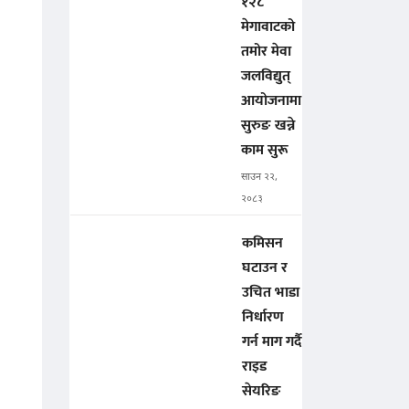
१२८
मेगावाटको
तमोर मेवा
जलविद्युत्
आयोजनामा
सुरुङ खन्ने
काम सुरू
साउन २२,
२०८३
कमिसन
घटाउन र
उचित भाडा
निर्धारण
गर्न माग गर्दै
राइड
सेयरिङ