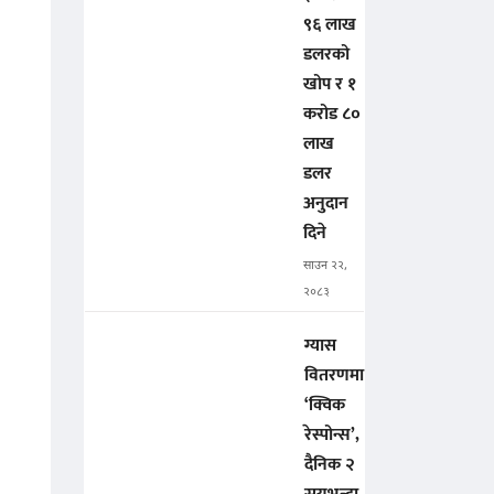
९६ लाख
डलरको
खोप र १
करोड ८०
लाख
डलर
अनुदान
दिने
साउन २२,
२०८३
ग्यास
वितरणमा
‘क्विक
रेस्पोन्स’,
दैनिक २