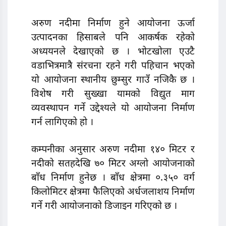
अरुण नदीमा निर्माण हुने आयोजना ऊर्जा
उत्पादनका हिसाबले पनि आकर्षक रहेकाे
अध्ययनले देखाएकाे छ । भोटखोला एउटै
वडाभित्रमात्रै संरचना रहने गरी पहिचान भएकाे
याे आयोजना स्थानीय छुम्सुर गाउँ नजिकै छ ।
विशेष गरी सुख्खा यामकाे विद्युत माग
व्यवस्थापन गर्ने उद्देश्यले याे आयाेजना निर्माण
गर्न लागिएकाे हाे ।
कम्पनीका अनुसार अरुण नदीमा १४० मिटर र
नदीको सतहदेखि ७० मिटर अग्लो आयोजनाकाे
बाँध निर्माण हुनेछ । बाँध क्षेत्रमा ०.३५० वर्ग
किलोमिटर क्षेत्रमा फैलिएको अर्धजलाशय निर्माण
गर्ने गरी आयोजनाकाे डिजाइन गरिएकाे छ ।